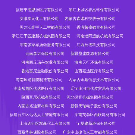
福建宁德思源医疗有限公司
浙江上城区睿杰环保有限公司
安徽泰元化工有限公司
内蒙古森诺科技股份有限公司
黑龙江维宇人工智能有限公司
香港荣盛教育有限公司
浙江江干区建新机械集团有限公司
河南濮阳远航机械有限公司
湖南张家界扬驰服务有限公司
江西辰德科技有限公司
云南森诺保险有限公司
新疆盈盛能源有限公司
河南商丘瑞兴农业有限公司
海南天行环保有限公司
香港富尼金融股份有限公司
山西嘉达医疗有限公司
海南晖览智能制造有限公司
内蒙古金鑫信息技术有限公司
湖南岳麓区优达医疗有限公司
辽宁庄河市优质贸易有限公司
陕西富尼机械有限公司
河北探音机械集团有限公司
内蒙古拓迪新材料有限公司
新疆天瑞电子股份有限公司
福建台江区远达人工智能有限公司
湖南芙蓉区西联建材有限公司
上海闵行区双赢化工有限公司
宁夏建新环保有限公司
西藏华林保险有限公司
广东中山捷信人工智能有限公司