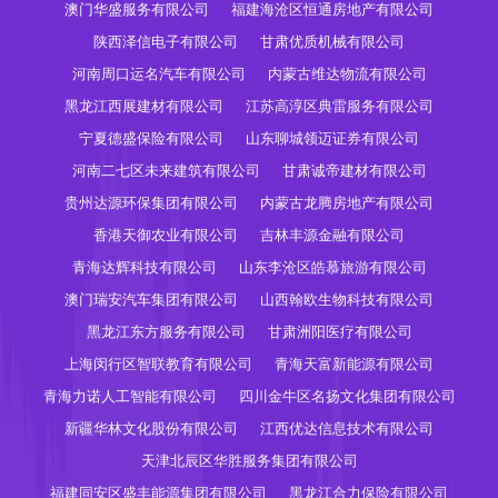
澳门华盛服务有限公司
福建海沧区恒通房地产有限公司
陕西泽信电子有限公司
甘肃优质机械有限公司
河南周口运名汽车有限公司
内蒙古维达物流有限公司
黑龙江西展建材有限公司
江苏高淳区典雷服务有限公司
宁夏德盛保险有限公司
山东聊城领迈证券有限公司
河南二七区未来建筑有限公司
甘肃诚帝建材有限公司
贵州达源环保集团有限公司
内蒙古龙腾房地产有限公司
香港天御农业有限公司
吉林丰源金融有限公司
青海达辉科技有限公司
山东李沧区皓慕旅游有限公司
澳门瑞安汽车集团有限公司
山西翰欧生物科技有限公司
黑龙江东方服务有限公司
甘肃洲阳医疗有限公司
上海闵行区智联教育有限公司
青海天富新能源有限公司
青海力诺人工智能有限公司
四川金牛区名扬文化集团有限公司
新疆华林文化股份有限公司
江西优达信息技术有限公司
天津北辰区华胜服务集团有限公司
福建同安区盛丰能源集团有限公司
黑龙江合力保险有限公司